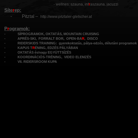
- wellnes: szauna, inf
r
aszauna, jacuzzi
Síte
r
ep:
-
Pitztal –
http://www.pitztaler-gletscher.at
P
r
ogramok:
- SÍPROGRAMOK, OKTATÁS, MOUNTAIN CRUISING
- APRÉS-SKI, FORRALT BOR, OPEN-BA
R
, DISCO
- RIDERSKIDS TRAINING: gyerekoktatás, pálya-edzés, délutáni programok
- KAPUS T
R
ÉNING, EDZÉS PÁLYÁBAN
- OKTATÁS és/vagy EGYÜTTSÍZÉS
- KOORDINÁCIÓS-TRÉNING, VIDEO ELEMZÉS
- VII. RIDERSROOM KUPA