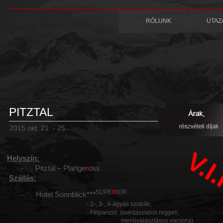
RÓLUNK
UTAZ
PITZTAL
2015 okt. 21. - 25.
V.I
Helyszín:
-
Pitztal – Plange
r
oss
Szállás:
SUPE
R
IOR
Hotel Sonnblick***
-
- 2-, 3-, 4-ágyas szobák,
- Félpanzió: (svédasztalos reggeli,
menüválasztásos vacsora)